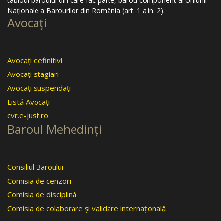
tabloul baroului din care fac parte, barou component al Uniunii
Naţionale a Barourilor din România (art. 1 alin. 2).
Avocaţi
Avocaţi definitivi
Avocaţi stagiari
Avocaţi suspendaţi
Listă Avocaţi
cvr.e-just.ro
Baroul Mehedinţi
Consiliul Baroului
Comisia de cenzori
Comisia de disciplină
Comisia de colaborare şi validare internaţională