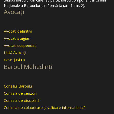
tabloul baroului din care fac parte, barou component al Uniunii
Naţionale a Barourilor din România (art. 1 alin. 2).
Avocaţi
Avocaţi definitivi
Avocaţi stagiari
Avocaţi suspendaţi
Listă Avocaţi
cvr.e-just.ro
Baroul Mehedinţi
Consiliul Baroului
Comisia de cenzori
Comisia de disciplină
Comisia de colaborare şi validare internaţională