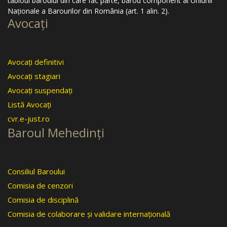
tabloul baroului din care fac parte, barou component al Uniunii
Naţionale a Barourilor din România (art. 1 alin. 2).
Avocaţi
Avocaţi definitivi
Avocaţi stagiari
Avocaţi suspendaţi
Listă Avocaţi
cvr.e-just.ro
Baroul Mehedinţi
Consiliul Baroului
Comisia de cenzori
Comisia de disciplină
Comisia de colaborare şi validare internaţională