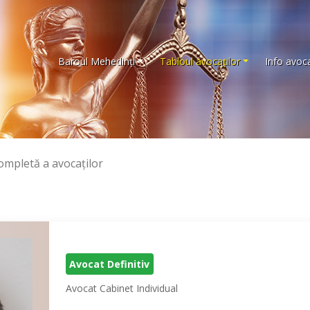
Baroul Mehedinţi
Tabloul avocaţilor
Info avoca
completă a avocaţilor
Avocat Definitiv
Avocat Cabinet Individual