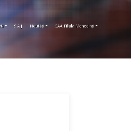
ti
S.A.J.
Noutăţi
CAA Filiala Mehedinţi