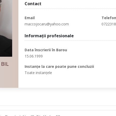
Contact
Email
Telefo
maccojocaru@yahoo.com
072231
Informaţii profesionale
Data înscrierii în Barou
15.06.1999
BIL
Instanţe la care poate pune concluzii
Toate instanţele