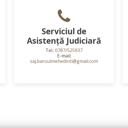
Serviciul de
Asistență Judiciară
Tel.:
0787/525937
E-mail:
saj.baroulmehedinti@gmail.com