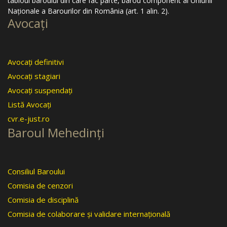
tabloul baroului din care fac parte, barou component al Uniunii
Naţionale a Barourilor din România (art. 1 alin. 2).
Avocaţi
Avocaţi definitivi
Avocaţi stagiari
Avocaţi suspendaţi
Listă Avocaţi
cvr.e-just.ro
Baroul Mehedinţi
Consiliul Baroului
Comisia de cenzori
Comisia de disciplină
Comisia de colaborare şi validare internaţională