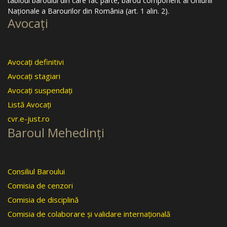
tabloul baroului din care fac parte, barou component al Uniunii
Naţionale a Barourilor din România (art. 1 alin. 2).
Avocaţi
Avocaţi definitivi
Avocaţi stagiari
Avocaţi suspendaţi
Listă Avocaţi
cvr.e-just.ro
Baroul Mehedinţi
Consiliul Baroului
Comisia de cenzori
Comisia de disciplină
Comisia de colaborare şi validare internaţională