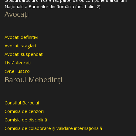
tabloul baroului din care fac parte, barou component al Uniunii
Naţionale a Barourilor din România (art. 1 alin. 2).
Avocaţi
Avocaţi definitivi
Avocaţi stagiari
Avocaţi suspendaţi
Listă Avocaţi
cvr.e-just.ro
Baroul Mehedinţi
Consiliul Baroului
Comisia de cenzori
Comisia de disciplină
Comisia de colaborare şi validare internaţională