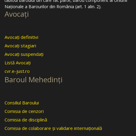
tabloul baroului din care fac parte, barou component al Uniunii
Naţionale a Barourilor din România (art. 1 alin. 2).
Avocaţi
Avocaţi definitivi
Avocaţi stagiari
Avocaţi suspendaţi
Listă Avocaţi
cvr.e-just.ro
Baroul Mehedinţi
Consiliul Baroului
Comisia de cenzori
Comisia de disciplină
Comisia de colaborare şi validare internaţională