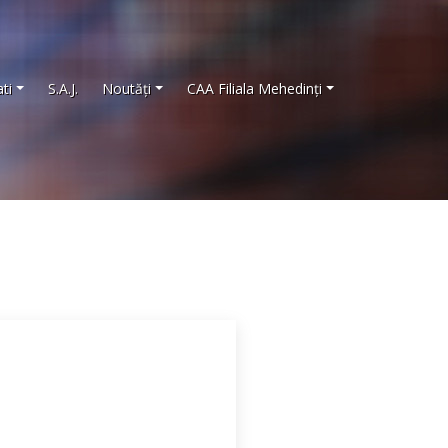
ti
S.A.J.
Noutăţi
CAA Filiala Mehedinţi