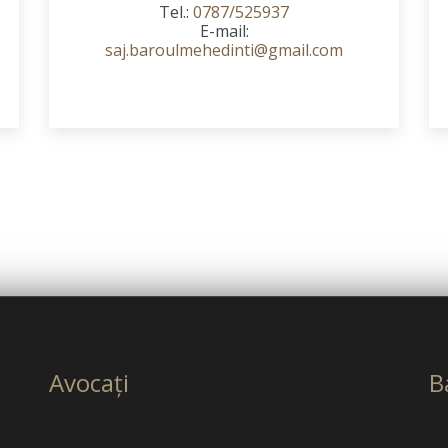
Tel.:
0787/525937
E-mail:
saj.baroulmehedinti@gmail.com
Avocaţi
B