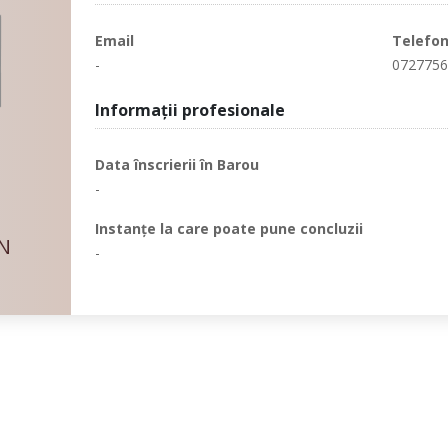
Email
Telefo
-
072775
Informaţii profesionale
Data înscrierii în Barou
-
Instanţe la care poate pune concluzii
N
-