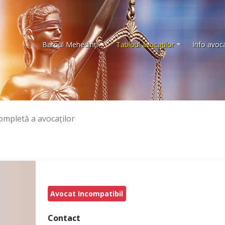
Baroul Mehedinţi
Tabloul avocaţilor
Info avoca
completă a avocaţilor
Avocat Incompatibil
Contact