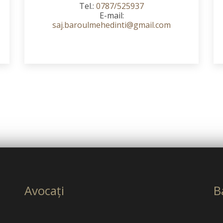
Tel.:
0787/525937
E-mail:
saj.baroulmehedinti@gmail.com
Avocaţi
B