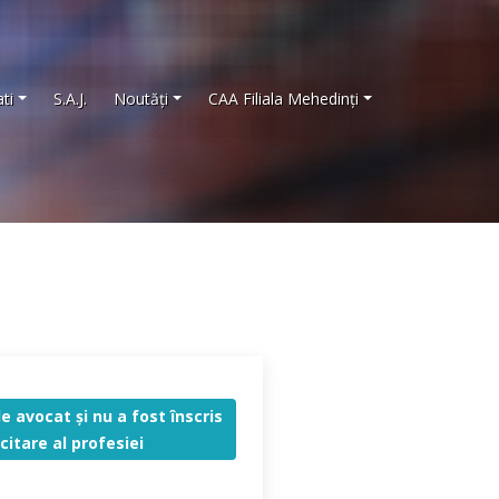
ti
S.A.J.
Noutăţi
CAA Filiala Mehedinţi
e avocat şi nu a fost înscris
citare al profesiei