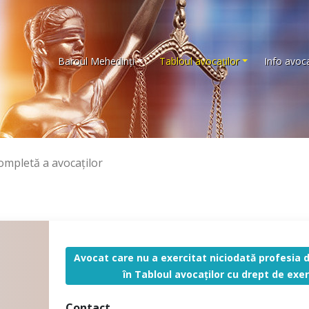
Baroul Mehedinţi
Tabloul avocaţilor
Info avoca
completă a avocaţilor
Avocat care nu a exercitat niciodată profesia d
în Tabloul avocaţilor cu drept de exer
Contact