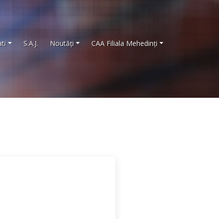
ti
S.A.J.
Noutăţi
CAA Filiala Mehedinţi