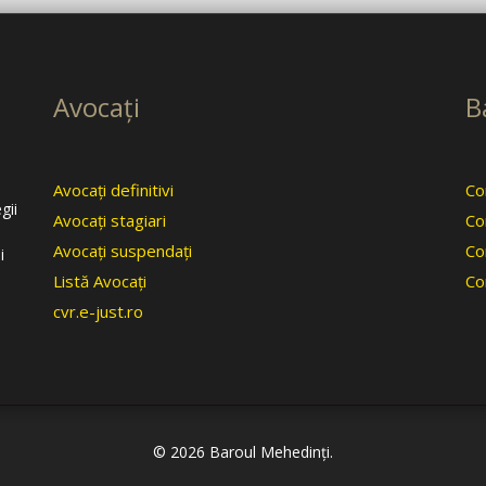
Avocaţi
B
Avocaţi definitivi
Con
gii
Avocaţi stagiari
Co
Avocaţi suspendaţi
Co
i
Listă Avocaţi
Co
cvr.e-just.ro
© 2026 Baroul Mehedinţi.