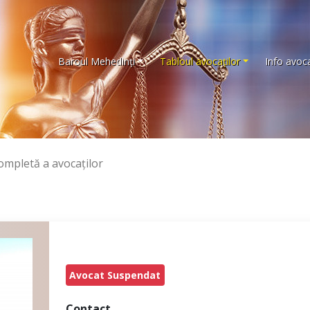
Baroul Mehedinţi
Tabloul avocaţilor
Info avoca
completă a avocaţilor
Avocat Suspendat
Contact