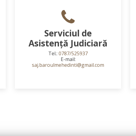
Serviciul de
Asistență Judiciară
Tel.:
0787/525937
E-mail:
saj.baroulmehedinti@gmail.com