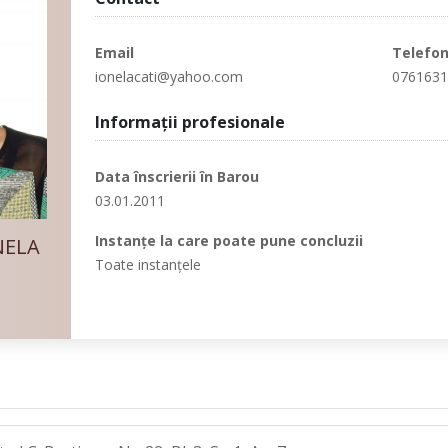
Email
Telefo
ionelacati@yahoo.com
076163
Informaţii profesionale
Data înscrierii în Barou
03.01.2011
Instanţe la care poate pune concluzii
NELA
Toate instanţele