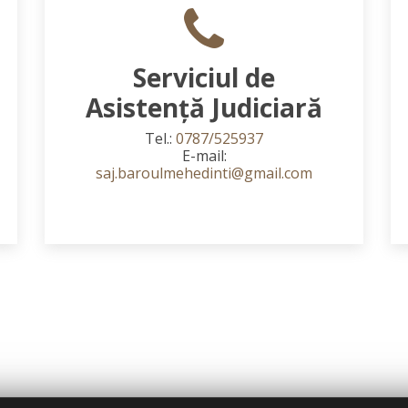
Serviciul de
Asistență Judiciară
Tel.:
0787/525937
E-mail:
saj.baroulmehedinti@gmail.com