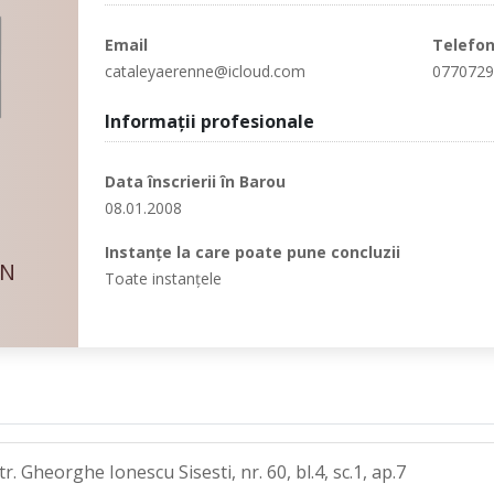
Email
Telefo
cataleyaerenne@icloud.com
077072
Informaţii profesionale
Data înscrierii în Barou
08.01.2008
Instanţe la care poate pune concluzii
AN
Toate instanţele
. Gheorghe Ionescu Sisesti, nr. 60, bl.4, sc.1, ap.7