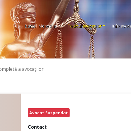
Baroul Mehedinţi
Tabloul avocaţilor
Info avoca
completă a avocaţilor
Avocat Suspendat
Contact