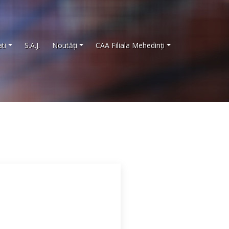
ti
S.A.J.
Noutăţi
CAA Filiala Mehedinţi