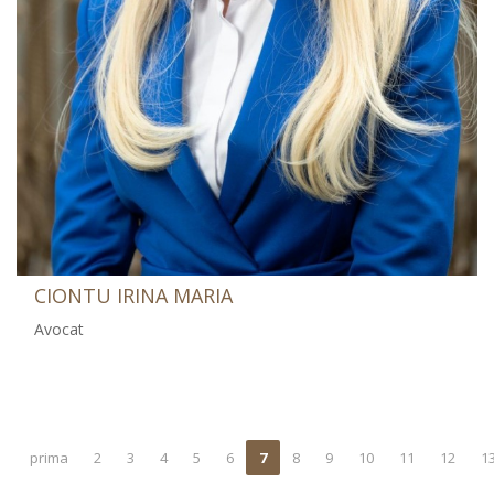
CIONTU IRINA MARIA
Avocat
prima
2
3
4
5
6
7
8
9
10
11
12
1