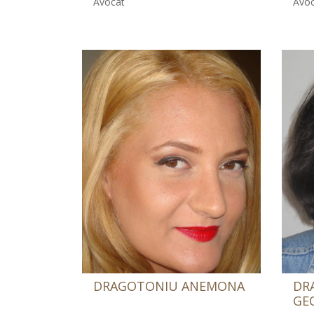
Avocat
Avoc
DRAGOTONIU ANEMONA
DR
GE