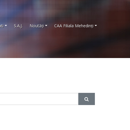
ti
S.A.J.
Noutăţi
CAA Filiala Mehedinţi